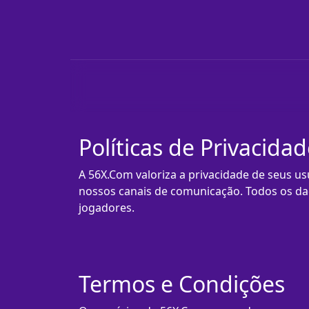
Políticas de Privacida
A 56X.Com valoriza a privacidade de seus u
nossos canais de comunicação. Todos os dad
jogadores.
Termos e Condições