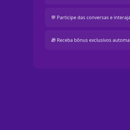
💬 Participe das conversas e interaj
🎁 Receba bônus exclusivos autom