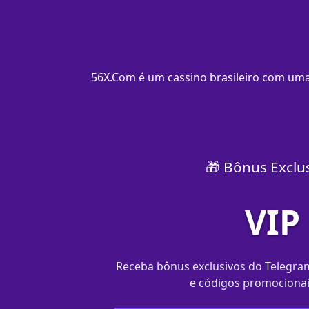
56X.Com é um cassino brasileiro com uma
🎁 Bônus Exclu
VIP
Receba bônus exclusivos do Telegra
e códigos promocionai