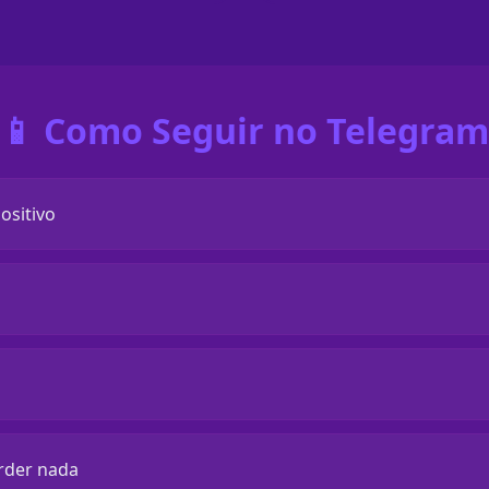
📱 Como Seguir no Telegram
ositivo
erder nada