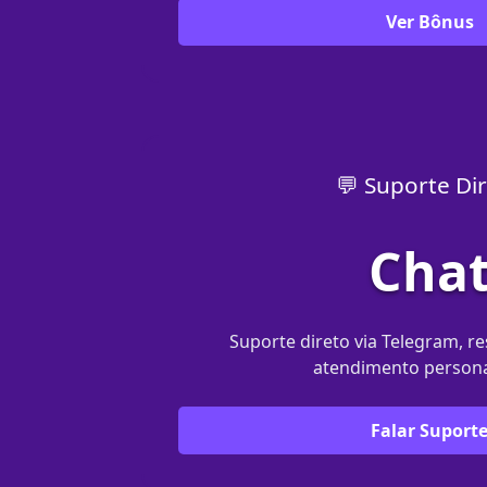
Ver Bônus
💬 Suporte Di
Cha
Suporte direto via Telegram, r
atendimento persona
Falar Suport