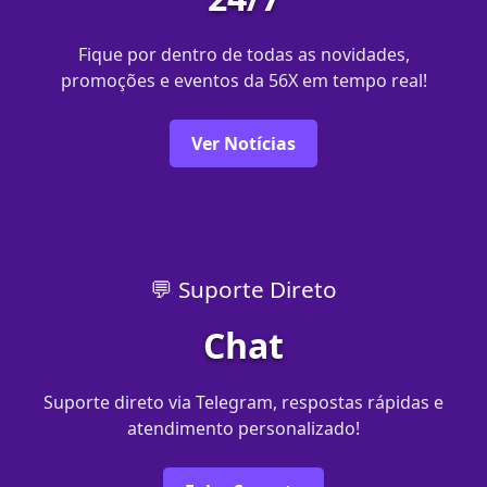
Fique por dentro de todas as novidades,
promoções e eventos da 56X em tempo real!
Ver Notícias
💬 Suporte Direto
Chat
Suporte direto via Telegram, respostas rápidas e
atendimento personalizado!