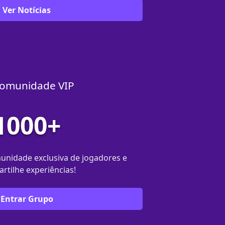
Ver Notícias
Comunidade VIP
1000+
unidade exclusiva de jogadores e
rtilhe experiências!
Entrar Grupo