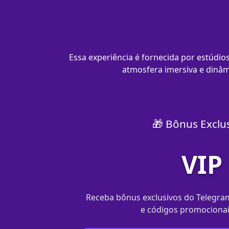
Essa experiência é fornecida por estúdios
atmosfera imersiva e dinâm
🎁 Bônus Exclu
VIP
Receba bônus exclusivos do Telegra
e códigos promocionai