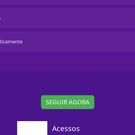
a
aticamente
SEGUIR AGORA
Acessos