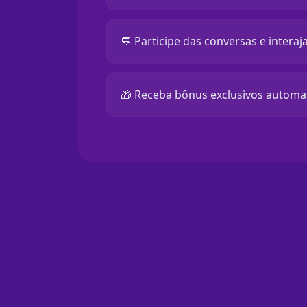
💬 Participe das conversas e interaj
🎁 Receba bônus exclusivos autom