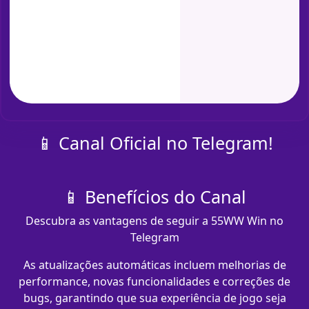
📱 Canal Oficial no Telegram!
📱 Benefícios do Canal
Descubra as vantagens de seguir a 55WW Win no
Telegram
As atualizações automáticas incluem melhorias de
performance, novas funcionalidades e correções de
bugs, garantindo que sua experiência de jogo seja