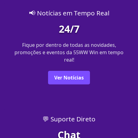
📢 Notícias em Tempo Real
24/7
Fique por dentro de todas as novidades,
promoções e eventos da 55WW Win em tempo
real!
Ver Notícias
💬 Suporte Direto
Chat