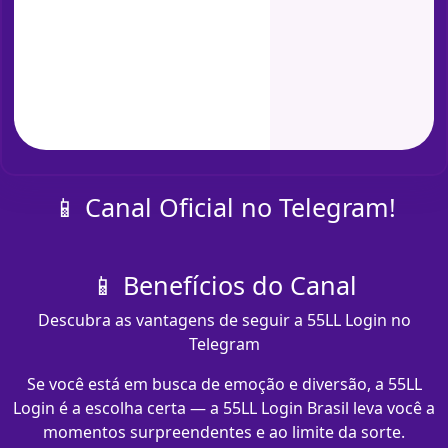
📱 Canal Oficial no Telegram!
📱 Benefícios do Canal
Descubra as vantagens de seguir a 55LL Login no
Telegram
Se você está em busca de emoção e diversão, a 55LL
Login é a escolha certa — a 55LL Login Brasil leva você a
momentos surpreendentes e ao limite da sorte.