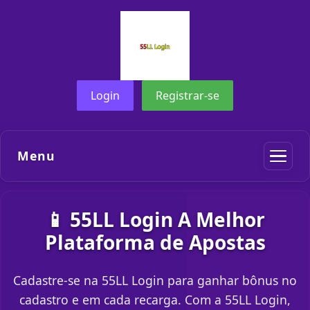
Login
Registrar-se
Menu
📱 55LL Login A Melhor
Plataforma de Apostas
Cadastre-se na 55LL Login para ganhar bônus no
cadastro e em cada recarga. Com a 55LL Login,