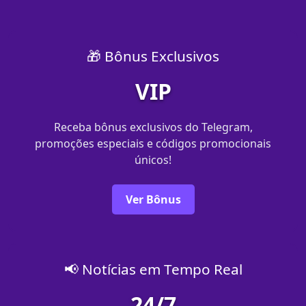
🎁 Bônus Exclusivos
VIP
Receba bônus exclusivos do Telegram,
promoções especiais e códigos promocionais
únicos!
Ver Bônus
📢 Notícias em Tempo Real
24/7