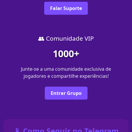
Falar Suporte
👥 Comunidade VIP
1000+
Junte-se a uma comunidade exclusiva de
jogadores e compartilhe experiências!
Entrar Grupo
📱 Como Seguir no Telegram