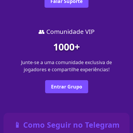
Falar Suporte
👥 Comunidade VIP
1000+
Junte-se a uma comunidade exclusiva de
jogadores e compartilhe experiências!
Entrar Grupo
📱 Como Seguir no Telegram