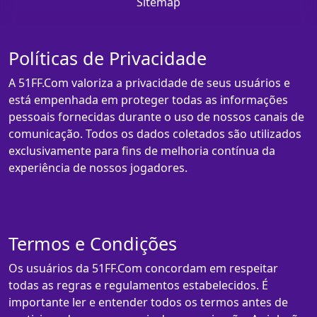
Sitemap
Políticas de Privacidade
A 51FF.Com valoriza a privacidade de seus usuários e
está empenhada em proteger todas as informações
pessoais fornecidas durante o uso de nossos canais de
comunicação. Todos os dados coletados são utilizados
exclusivamente para fins de melhoria contínua da
experiência de nossos jogadores.
Termos e Condições
Os usuários da 51FF.Com concordam em respeitar
todas as regras e regulamentos estabelecidos. É
importante ler e entender todos os termos antes de