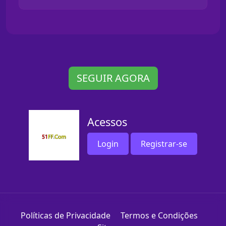
SEGUIR AGORA
Acessos
Login
Registrar-se
Políticas de Privacidade
Termos e Condições