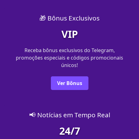
🎁 Bônus Exclusivos
VIP
Receba bônus exclusivos do Telegram,
promoções especiais e códigos promocionais
únicos!
Ver Bônus
📢 Notícias em Tempo Real
24/7