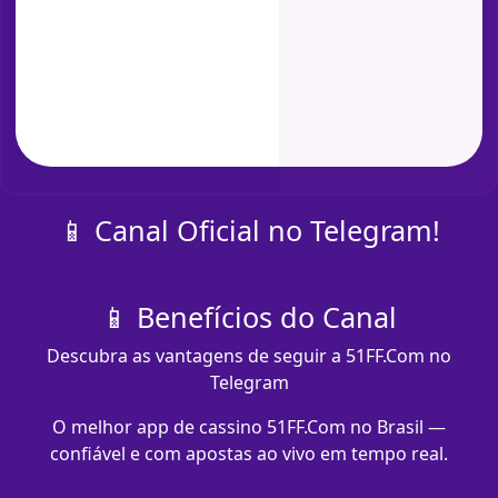
📱 Canal Oficial no Telegram!
📱 Benefícios do Canal
Descubra as vantagens de seguir a 51FF.Com no
Telegram
O melhor app de cassino 51FF.Com no Brasil —
confiável e com apostas ao vivo em tempo real.