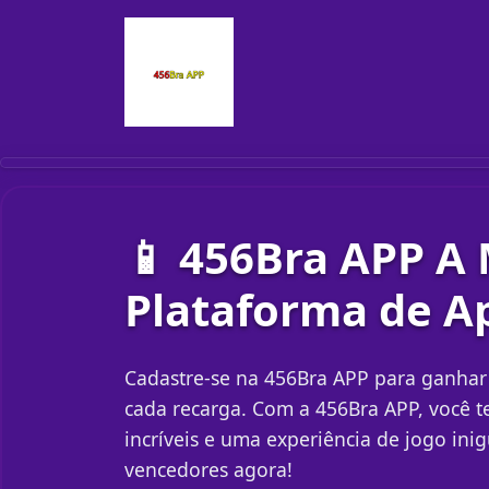
📱 456Bra APP A
Plataforma de A
Cadastre-se na 456Bra APP para ganhar
cada recarga. Com a 456Bra APP, você 
incríveis e uma experiência de jogo inig
vencedores agora!