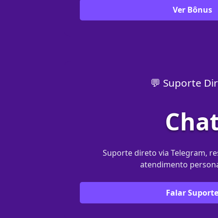
Ver Bônus
💬 Suporte Di
Cha
Suporte direto via Telegram, r
atendimento persona
Falar Suport