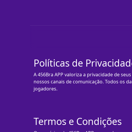
Políticas de Privacida
A 456Bra APP valoriza a privacidade de seu
nossos canais de comunicação. Todos os dad
jogadores.
Termos e Condições