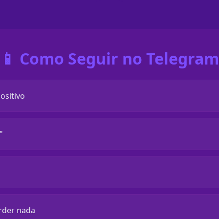
📱 Como Seguir no Telegram
ositivo
"
erder nada