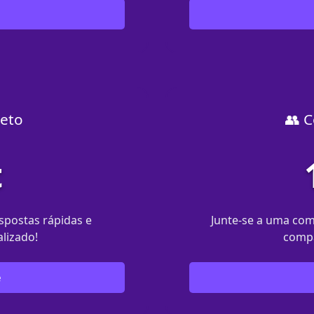
reto
👥 
t
espostas rápidas e
Junte-se a uma com
lizado!
compa
e