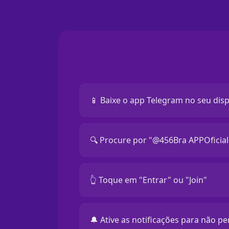
📱 Baixe o app Telegram no seu disp
🔍 Procure por "@456Bra APPOficial
👆 Toque em "Entrar" ou "Join"
🔔 Ative as notificações para não p