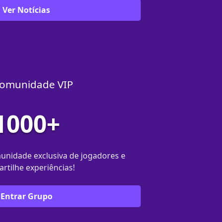
Ver Notícias
Comunidade VIP
1000+
unidade exclusiva de jogadores e
rtilhe experiências!
Entrar Grupo