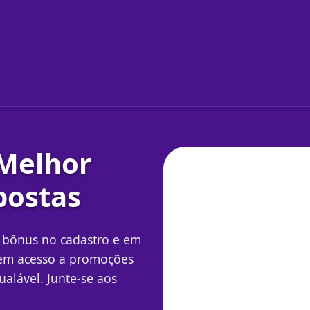
 Melhor
postas
 bônus no cadastro e em
tem acesso a promoções
ualável. Junte-se aos