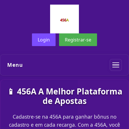
Login
Registrar-se
Menu
📱 456A A Melhor Plataforma
de Apostas
Cadastre-se na 456A para ganhar bônus no
cadastro e em cada recarga. Com a 456A, você