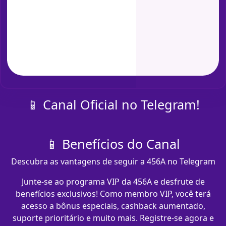
📱 Canal Oficial no Telegram!
📱 Benefícios do Canal
Descubra as vantagens de seguir a 456A no Telegram
Junte-se ao programa VIP da 456A e desfrute de
benefícios exclusivos! Como membro VIP, você terá
acesso a bônus especiais, cashback aumentado,
suporte prioritário e muito mais. Registre-se agora e