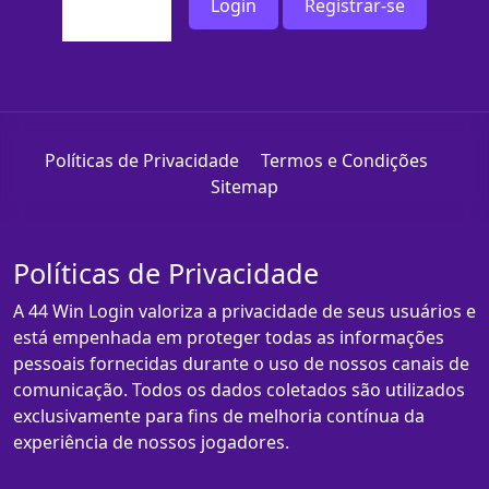
Login
Registrar-se
Políticas de Privacidade
Termos e Condições
Sitemap
Políticas de Privacidade
A 44 Win Login valoriza a privacidade de seus usuários e
está empenhada em proteger todas as informações
pessoais fornecidas durante o uso de nossos canais de
comunicação. Todos os dados coletados são utilizados
exclusivamente para fins de melhoria contínua da
experiência de nossos jogadores.