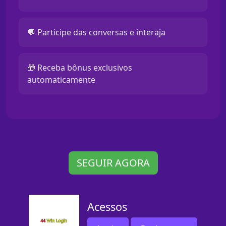
💬 Participe das conversas e interaja
🎁 Receba bônus exclusivos
automaticamente
SEGUIR AGORA
Acessos