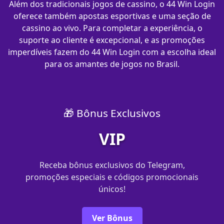
Além dos tradicionais jogos de cassino, o 44 Win Login
oferece também apostas esportivas e uma seção de
cassino ao vivo. Para completar a experiência, o
suporte ao cliente é excepcional, e as promoções
imperdíveis fazem do 44 Win Login com​ a escolha ideal
para os amantes de jogos no Brasil.
🎁 Bônus Exclusivos
VIP
Receba bônus exclusivos do Telegram,
promoções especiais e códigos promocionais
únicos!
Ver Bônus