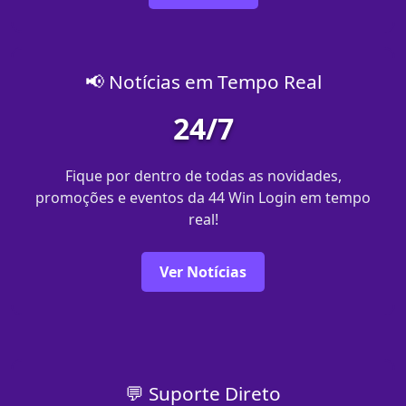
📢 Notícias em Tempo Real
24/7
Fique por dentro de todas as novidades,
promoções e eventos da 44 Win Login em tempo
real!
Ver Notícias
💬 Suporte Direto