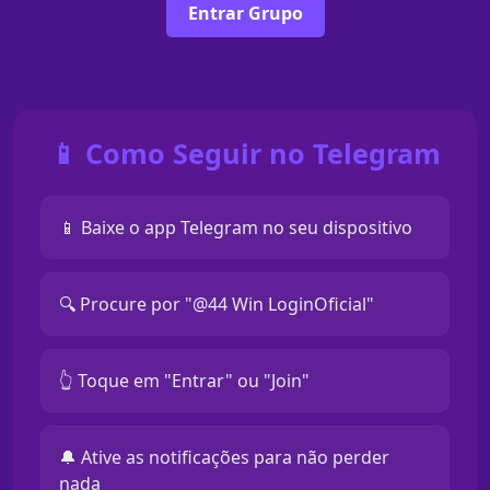
Entrar Grupo
📱 Como Seguir no Telegram
📱 Baixe o app Telegram no seu dispositivo
🔍 Procure por "@44 Win LoginOficial"
👆 Toque em "Entrar" ou "Join"
🔔 Ative as notificações para não perder
nada