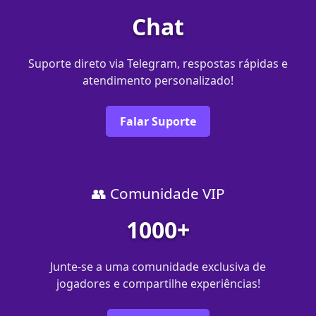
Chat
Suporte direto via Telegram, respostas rápidas e
atendimento personalizado!
Falar Suporte
👥 Comunidade VIP
1000+
Junte-se a uma comunidade exclusiva de
jogadores e compartilhe experiências!