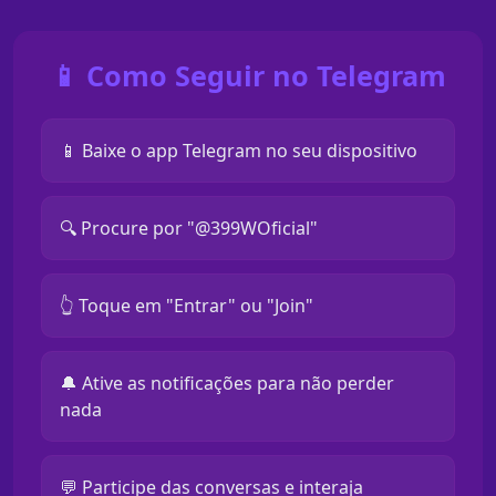
📱 Como Seguir no Telegram
📱 Baixe o app Telegram no seu dispositivo
🔍 Procure por "@399WOficial"
👆 Toque em "Entrar" ou "Join"
🔔 Ative as notificações para não perder
nada
💬 Participe das conversas e interaja