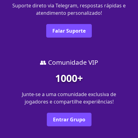
Suporte direto via Telegram, respostas rápidas e
atendimento personalizado!
Falar Suporte
👥 Comunidade VIP
1000+
Junte-se a uma comunidade exclusiva de
jogadores e compartilhe experiências!
Entrar Grupo