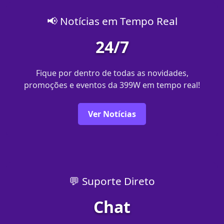
📢 Notícias em Tempo Real
24/7
Fique por dentro de todas as novidades,
promoções e eventos da 399W em tempo real!
Ver Notícias
💬 Suporte Direto
Chat