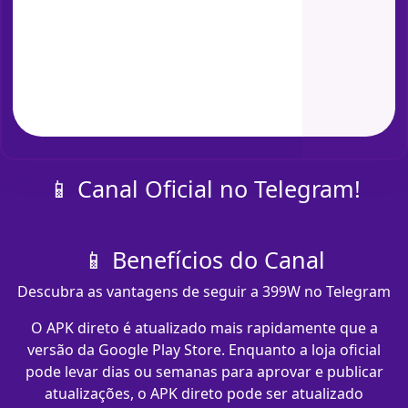
📱 Canal Oficial no Telegram!
📱 Benefícios do Canal
Descubra as vantagens de seguir a 399W no Telegram
O APK direto é atualizado mais rapidamente que a
versão da Google Play Store. Enquanto a loja oficial
pode levar dias ou semanas para aprovar e publicar
atualizações, o APK direto pode ser atualizado