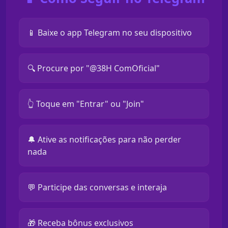
📱 Baixe o app Telegram no seu dispositivo
🔍 Procure por "@38H ComOficial"
👆 Toque em "Entrar" ou "Join"
🔔 Ative as notificações para não perder
nada
💬 Participe das conversas e interaja
🎁 Receba bônus exclusivos