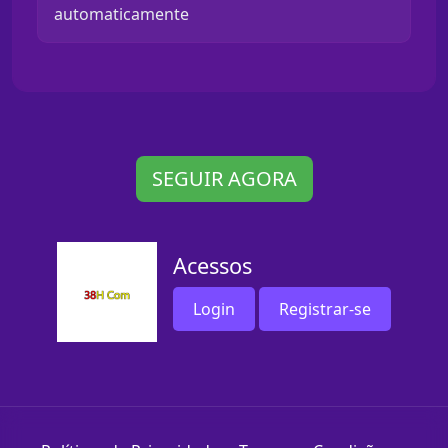
automaticamente
SEGUIR AGORA
Acessos
Login
Registrar-se