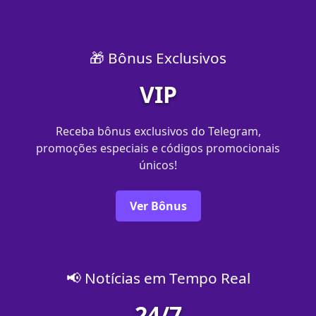
🎁 Bônus Exclusivos
VIP
Receba bônus exclusivos do Telegram,
promoções especiais e códigos promocionais
únicos!
Ver Bônus
📢 Notícias em Tempo Real
24/7