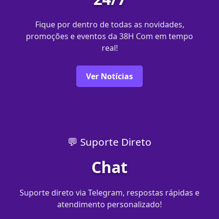
Fique por dentro de todas as novidades,
promoções e eventos da 38H Com em tempo
real!
Ver Notícias
💬 Suporte Direto
Chat
Suporte direto via Telegram, respostas rápidas e
atendimento personalizado!