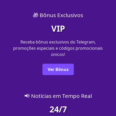
🎁 Bônus Exclusivos
VIP
Receba bônus exclusivos do Telegram,
promoções especiais e códigos promocionais
únicos!
Ver Bônus
📢 Notícias em Tempo Real
24/7