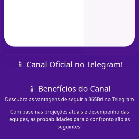
📱 Canal Oficial no Telegram!
📱 Benefícios do Canal
Descubra as vantagens de seguir a 365Brl no Telegram
Com base nas projeções atuais e desempenho das
equipes, as probabilidades para o confronto são as
seguintes: