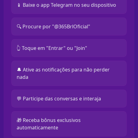
📱 Baixe o app Telegram no seu dispositivo
🔍 Procure por "@365BrlOficial"
👆 Toque em "Entrar" ou "Join"
🔔 Ative as notificações para não perder
nada
💬 Participe das conversas e interaja
🎁 Receba bônus exclusivos
automaticamente