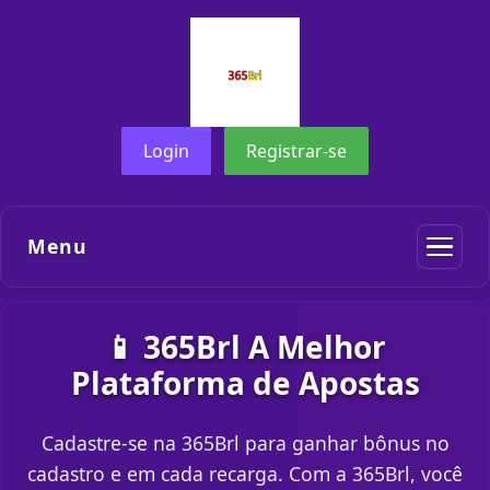
Login
Registrar-se
Menu
📱 365Brl A Melhor
Plataforma de Apostas
Cadastre-se na 365Brl para ganhar bônus no
cadastro e em cada recarga. Com a 365Brl, você