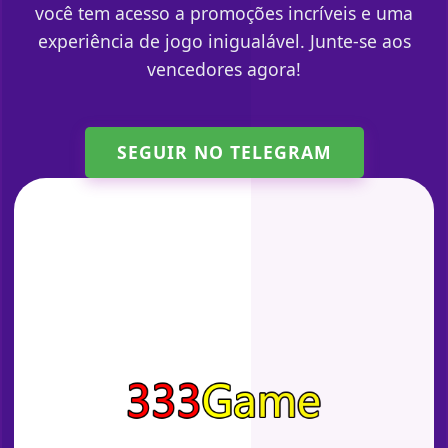
você tem acesso a promoções incríveis e uma
experiência de jogo inigualável. Junte-se aos
vencedores agora!
SEGUIR NO TELEGRAM