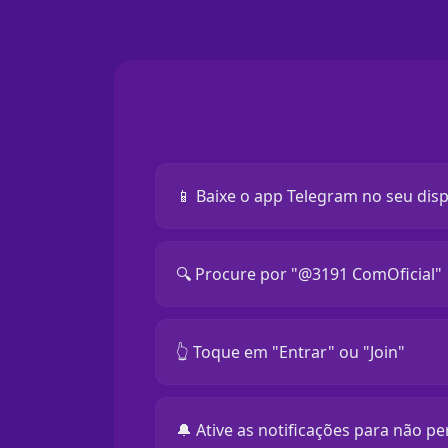
📱 Baixe o app Telegram no seu disp
🔍 Procure por "@3191 ComOficial"
👆 Toque em "Entrar" ou "Join"
🔔 Ative as notificações para não p