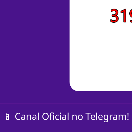
📱 Canal Oficial no Telegram!