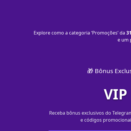
Explore como a categoria ‘Promoções’ da
3
e um 
🎁 Bônus Exclu
VIP
Receba bônus exclusivos do Telegra
e códigos promocionai