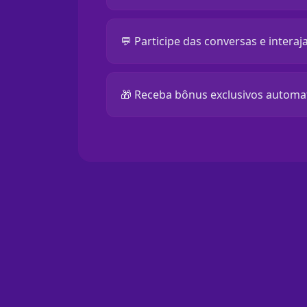
💬 Participe das conversas e interaj
🎁 Receba bônus exclusivos autom