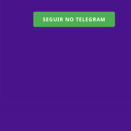
SEGUIR NO TELEGRAM