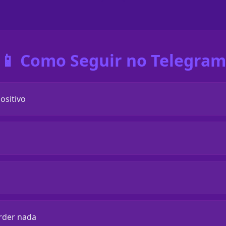
📱 Como Seguir no Telegram
ositivo
erder nada