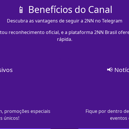
📱 Benefícios do Canal
Descubra as vantagens de seguir a 2NN no Telegram
ou reconhecimento oficial, e a plataforma 2NN Brasil ofere
rápida.
sivos
📢 Notí
m, promoções especiais
Fique por dentro d
s únicos!
eventos 