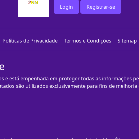
Login
Registrar-se
Políticas de Privacidade
Termos e Condições
Sitemap
de
rios e está empenhada em proteger todas as informações pe
tados são utilizados exclusivamente para fins de melhoria