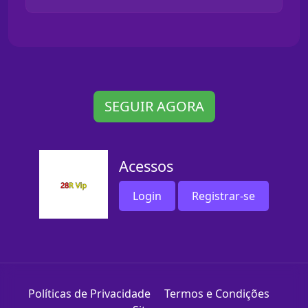
SEGUIR AGORA
Acessos
Login
Registrar-se
Políticas de Privacidade
Termos e Condições