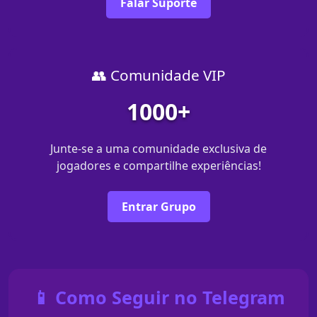
Falar Suporte
👥 Comunidade VIP
1000+
Junte-se a uma comunidade exclusiva de
jogadores e compartilhe experiências!
Entrar Grupo
📱 Como Seguir no Telegram