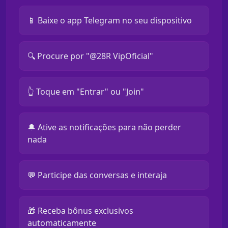
📱 Baixe o app Telegram no seu dispositivo
🔍 Procure por "@28R VipOficial"
👆 Toque em "Entrar" ou "Join"
🔔 Ative as notificações para não perder
nada
💬 Participe das conversas e interaja
🎁 Receba bônus exclusivos
automaticamente