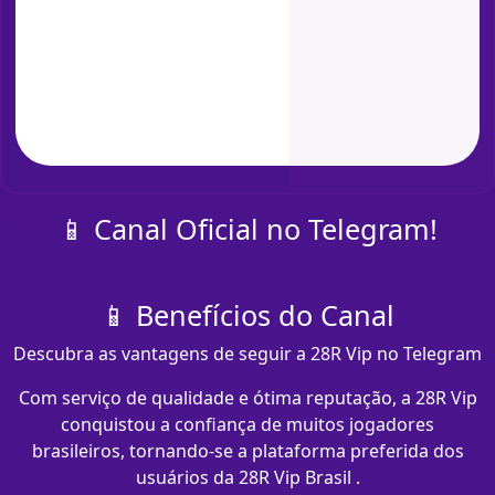
📱 Canal Oficial no Telegram!
📱 Benefícios do Canal
Descubra as vantagens de seguir a 28R Vip no Telegram
Com serviço de qualidade e ótima reputação, a 28R Vip
conquistou a confiança de muitos jogadores
brasileiros, tornando-se a plataforma preferida dos
usuários da 28R Vip Brasil .