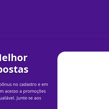
Melhor
postas
bônus no cadastro e em
em acesso a promoções
ualável. Junte-se aos