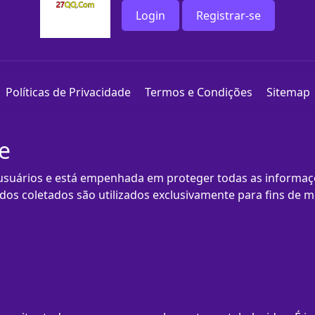
Login
Registrar-se
Políticas de Privacidade
Termos e Condições
Sitemap
de
 usuários e está empenhada em proteger todas as informaç
os coletados são utilizados exclusivamente para fins de m