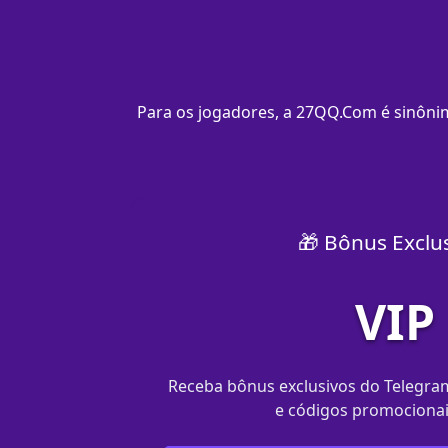
Para os jogadores, a 27QQ.Com é sinônim
🎁 Bônus Exclu
VIP
Receba bônus exclusivos do Telegra
e códigos promocionai