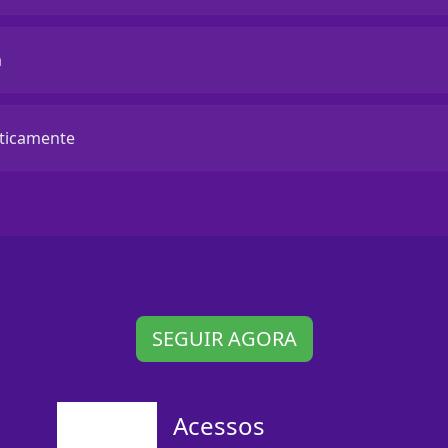
a
aticamente
SEGUIR AGORA
Acessos