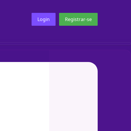
Login
Registrar-se