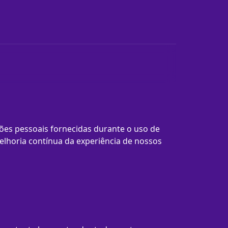
ões pessoais fornecidas durante o uso de
elhoria contínua da experiência de nossos