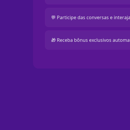
💬 Participe das conversas e interaj
🎁 Receba bônus exclusivos autom