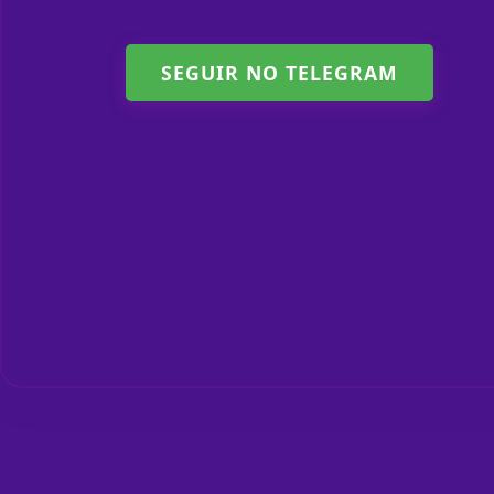
SEGUIR NO TELEGRAM