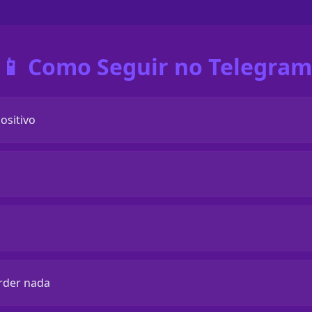
📱 Como Seguir no Telegram
ositivo
erder nada