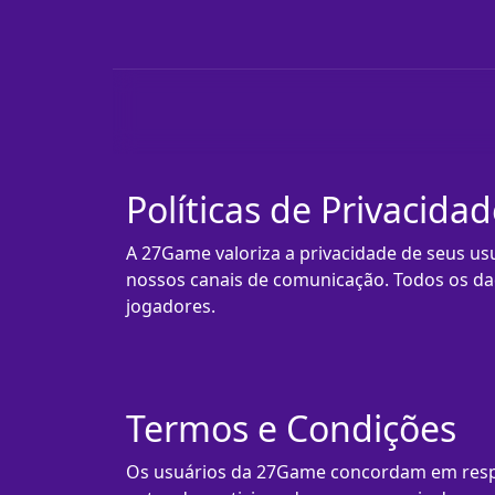
Políticas de Privacida
A 27Game valoriza a privacidade de seus u
nossos canais de comunicação. Todos os dad
jogadores.
Termos e Condições
Os usuários da 27Game concordam em respei