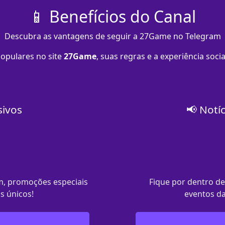
📱 Benefícios do Canal
Descubra as vantagens de seguir a 27Game no Telegram
populares no site
27Game
, suas regras e a experiência soc
sivos
📢 Notí
m, promoções especiais
Fique por dentro d
s únicos!
eventos d