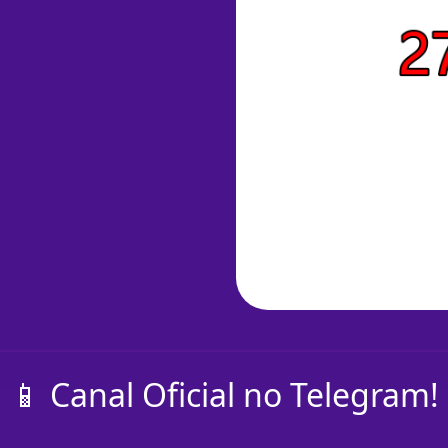
📱 Canal Oficial no Telegram!