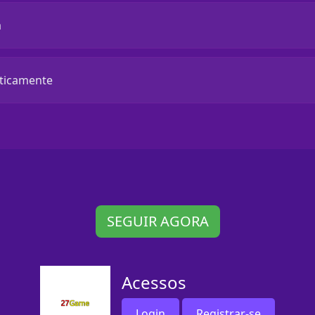
a
aticamente
SEGUIR AGORA
Acessos
Login
Registrar-se