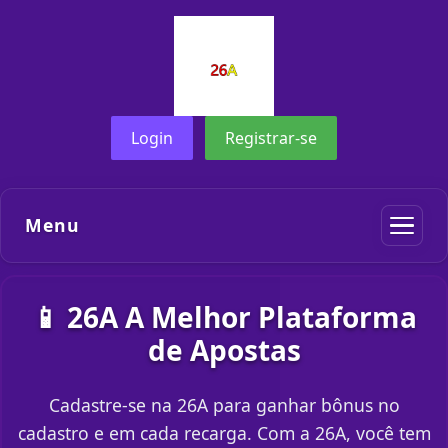
Login
Registrar-se
Menu
📱 26A A Melhor Plataforma
de Apostas
Cadastre-se na 26A para ganhar bônus no
cadastro e em cada recarga. Com a 26A, você tem