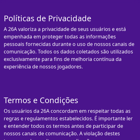
Políticas de Privacidade
A 26A valoriza a privacidade de seus usuários e está
empenhada em proteger todas as informações
pessoais fornecidas durante o uso de nossos canais de
comunicação. Todos os dados coletados são utilizados
exclusivamente para fins de melhoria contínua da
experiência de nossos jogadores.
Termos e Condições
Os usuários da 26A concordam em respeitar todas as
regras e regulamentos estabelecidos. É importante ler
e entender todos os termos antes de participar de
nossos canais de comunicação. A violação destes