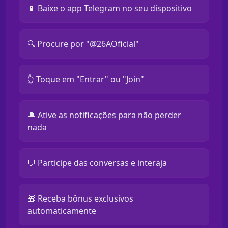
📱 Baixe o app Telegram no seu dispositivo
🔍 Procure por "@26AOficial"
👆 Toque em "Entrar" ou "Join"
🔔 Ative as notificações para não perder
nada
💬 Participe das conversas e interaja
🎁 Receba bônus exclusivos
automaticamente