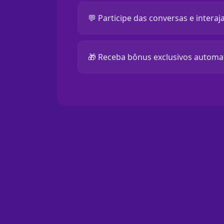
💬 Participe das conversas e interaj
🎁 Receba bônus exclusivos autom