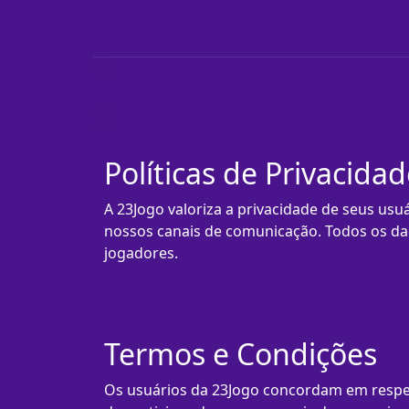
Políticas de Privacida
A 23Jogo valoriza a privacidade de seus us
nossos canais de comunicação. Todos os dad
jogadores.
Termos e Condições
Os usuários da 23Jogo concordam em respeit