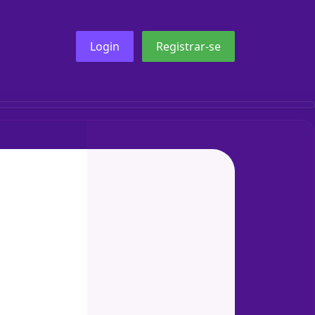
Login
Registrar-se