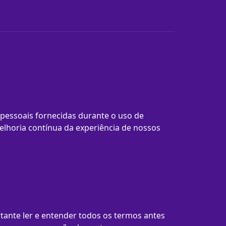
 pessoais fornecidas durante o uso de
elhoria contínua da experiência de nossos
tante ler e entender todos os termos antes