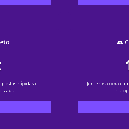
reto
👥 
t
espostas rápidas e
Junte-se a uma com
lizado!
compa
e