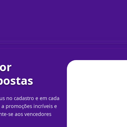
or
postas
us no cadastro e em cada
 a promoções incríveis e
unte-se aos vencedores