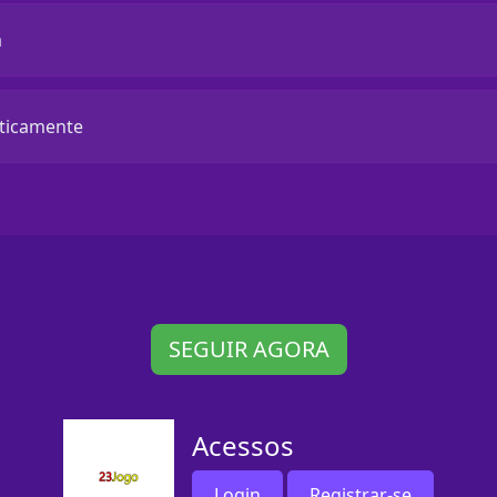
a
aticamente
SEGUIR AGORA
Acessos
Login
Registrar-se