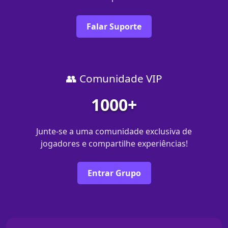
Falar Suporte
👥 Comunidade VIP
1000+
Junte-se a uma comunidade exclusiva de
jogadores e compartilhe experiências!
Entrar Grupo