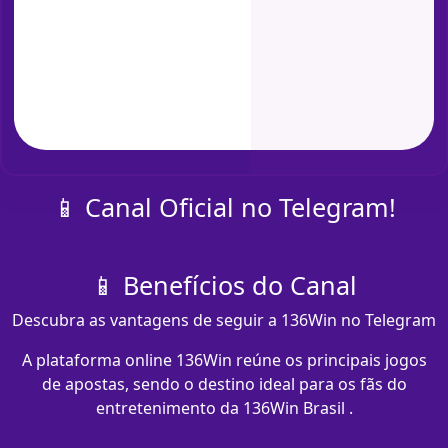
📱 Canal Oficial no Telegram!
📱 Benefícios do Canal
Descubra as vantagens de seguir a 136Win no Telegram
A plataforma online 136Win reúne os principais jogos
de apostas, sendo o destino ideal para os fãs do
entretenimento da 136Win Brasil .