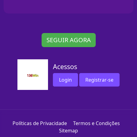
SEGUIR AGORA
Acessos
Login
Registrar-se
Políticas de Privacidade
Termos e Condições
Sitemap