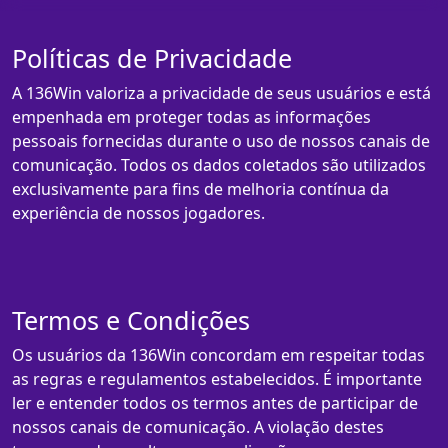
Políticas de Privacidade
A 136Win valoriza a privacidade de seus usuários e está
empenhada em proteger todas as informações
pessoais fornecidas durante o uso de nossos canais de
comunicação. Todos os dados coletados são utilizados
exclusivamente para fins de melhoria contínua da
experiência de nossos jogadores.
Termos e Condições
Os usuários da 136Win concordam em respeitar todas
as regras e regulamentos estabelecidos. É importante
ler e entender todos os termos antes de participar de
nossos canais de comunicação. A violação destes