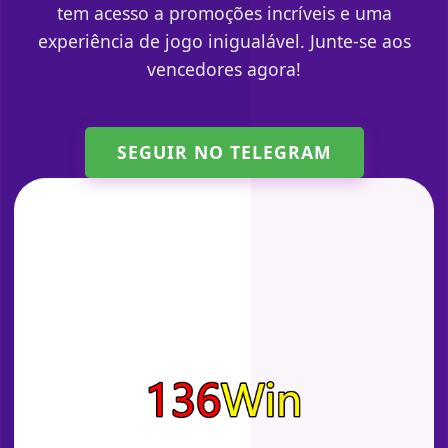
tem acesso a promoções incríveis e uma
experiência de jogo inigualável. Junte-se aos
vencedores agora!
SEGUIR NO TELEGRAM