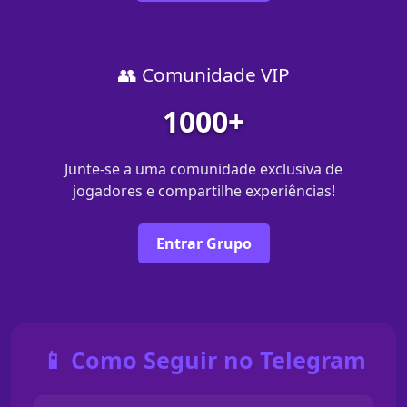
👥 Comunidade VIP
1000+
Junte-se a uma comunidade exclusiva de
jogadores e compartilhe experiências!
Entrar Grupo
📱 Como Seguir no Telegram