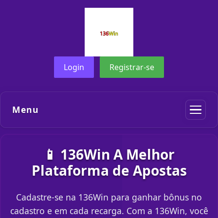
Login
Registrar-se
Menu
📱 136Win A Melhor
Plataforma de Apostas
Cadastre-se na 136Win para ganhar bônus no
cadastro e em cada recarga. Com a 136Win, você