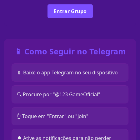
Entrar Grupo
📱 Como Seguir no Telegram
📱 Baixe o app Telegram no seu dispositivo
🔍 Procure por "@123 GameOficial"
👆 Toque em "Entrar" ou "Join"
🔔 Ative as notificações para não perder