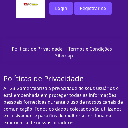
Login
Registrar-se
Políticas de Privacidade
Termos e Condições
Sitemap
Políticas de Privacidade
A 123 Game valoriza a privacidade de seus usuários e
está empenhada em proteger todas as informações
pessoais fornecidas durante o uso de nossos canais de
comunicação. Todos os dados coletados são utilizados
exclusivamente para fins de melhoria contínua da
experiência de nossos jogadores.