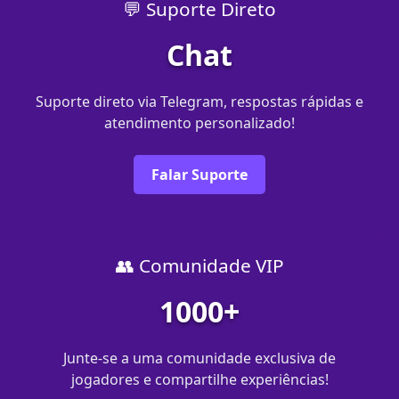
💬 Suporte Direto
Chat
Suporte direto via Telegram, respostas rápidas e
atendimento personalizado!
Falar Suporte
👥 Comunidade VIP
1000+
Junte-se a uma comunidade exclusiva de
jogadores e compartilhe experiências!