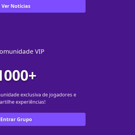
Ver Notícias
Comunidade VIP
1000+
unidade exclusiva de jogadores e
rtilhe experiências!
Entrar Grupo