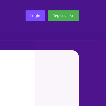
Login
Registrar-se