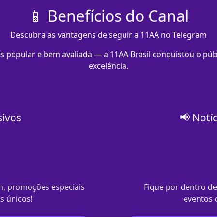
📱 Benefícios do Canal
Descubra as vantagens de seguir a 11AA no Telegram
s popular e bem avaliada — a 11AA Brasil conquistou o púb
excelência.
sivos
📢 Notí
m, promoções especiais
Fique por dentro d
s únicos!
eventos 