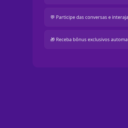
💬 Participe das conversas e interaj
🎁 Receba bônus exclusivos autom