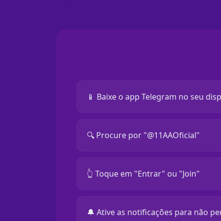
📱 Baixe o app Telegram no seu disp
🔍 Procure por "@11AAOficial"
👆 Toque em "Entrar" ou "Join"
🔔 Ative as notificações para não p