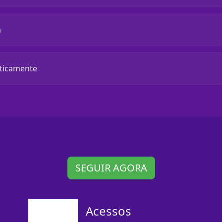
a
aticamente
SEGUIR AGORA
Acessos