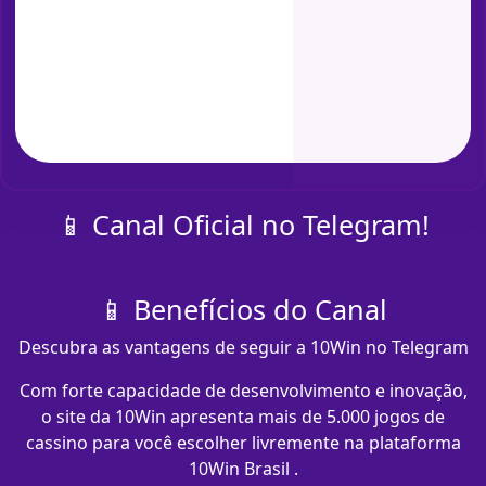
📱 Canal Oficial no Telegram!
📱 Benefícios do Canal
Descubra as vantagens de seguir a 10Win no Telegram
Com forte capacidade de desenvolvimento e inovação,
o site da 10Win apresenta mais de 5.000 jogos de
cassino para você escolher livremente na plataforma
10Win Brasil .