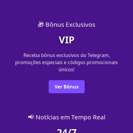
🎁 Bônus Exclusivos
VIP
Receba bônus exclusivos do Telegram,
promoções especiais e códigos promocionais
únicos!
Ver Bônus
📢 Notícias em Tempo Real
24/7