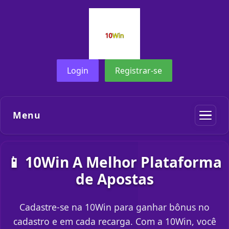
Login
Registrar-se
Menu
📱 10Win A Melhor Plataforma
de Apostas
Cadastre-se na 10Win para ganhar bônus no
cadastro e em cada recarga. Com a 10Win, você