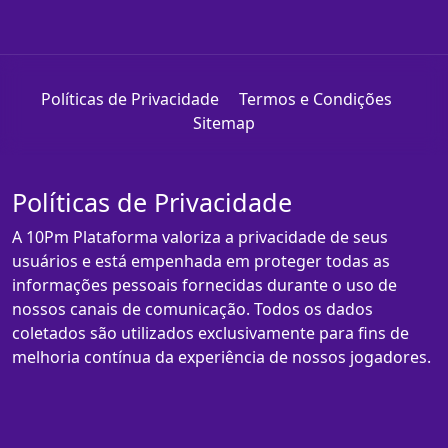
Políticas de Privacidade
Termos e Condições
Sitemap
Políticas de Privacidade
A 10Pm Plataforma valoriza a privacidade de seus
usuários e está empenhada em proteger todas as
informações pessoais fornecidas durante o uso de
nossos canais de comunicação. Todos os dados
coletados são utilizados exclusivamente para fins de
melhoria contínua da experiência de nossos jogadores.