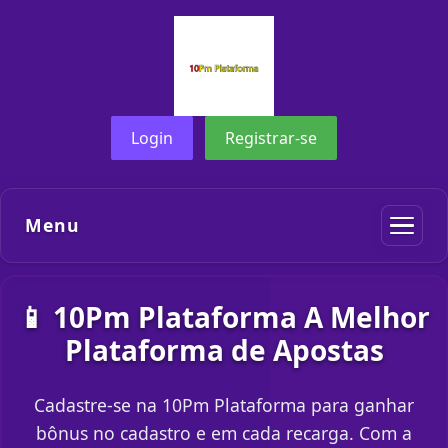
Login
Registrar-se
Menu
📱 10Pm Plataforma A Melhor
Plataforma de Apostas
Cadastre-se na 10Pm Plataforma para ganhar
bônus no cadastro e em cada recarga. Com a