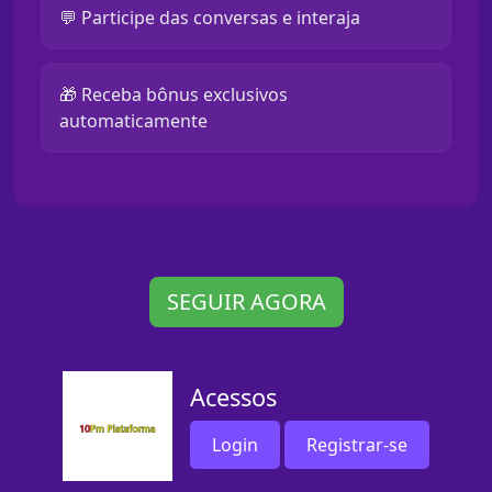
💬 Participe das conversas e interaja
🎁 Receba bônus exclusivos
automaticamente
SEGUIR AGORA
Acessos
Login
Registrar-se