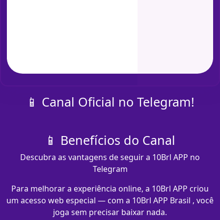
📱 Canal Oficial no Telegram!
📱 Benefícios do Canal
Descubra as vantagens de seguir a 10Brl APP no
Telegram
Para melhorar a experiência online, a 10Brl APP criou
um acesso web especial — com a 10Brl APP Brasil , você
joga sem precisar baixar nada.