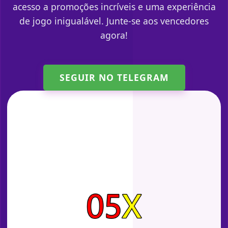
acesso a promoções incríveis e uma experiência
de jogo inigualável. Junte-se aos vencedores
agora!
SEGUIR NO TELEGRAM