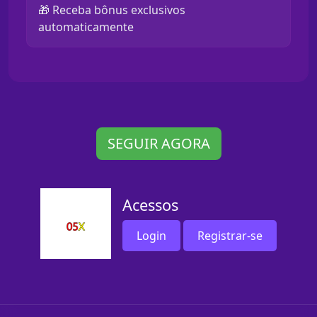
🎁 Receba bônus exclusivos
automaticamente
SEGUIR AGORA
Acessos
Login
Registrar-se