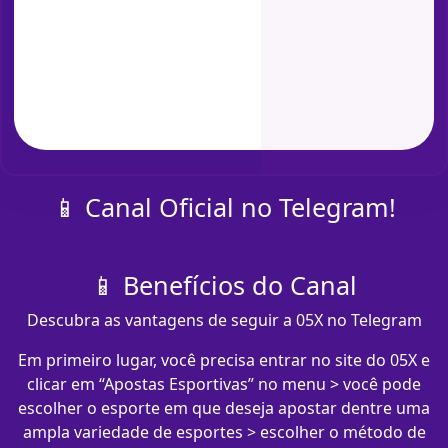
📱 Canal Oficial no Telegram!
📱 Benefícios do Canal
Descubra as vantagens de seguir a 05X no Telegram
Em primeiro lugar, você precisa entrar no site do 05X e
clicar em “Apostas Esportivas” no menu > você pode
escolher o esporte em que deseja apostar dentre uma
ampla variedade de esportes > escolher o método de