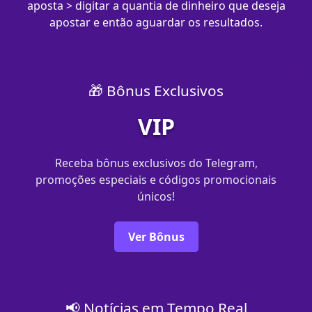
aposta > digitar a quantia de dinheiro que deseja
apostar e então aguardar os resultados.
🎁 Bônus Exclusivos
VIP
Receba bônus exclusivos do Telegram,
promoções especiais e códigos promocionais
únicos!
Ver Bônus
📢 Notícias em Tempo Real