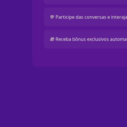
💬 Participe das conversas e interaj
🎁 Receba bônus exclusivos autom