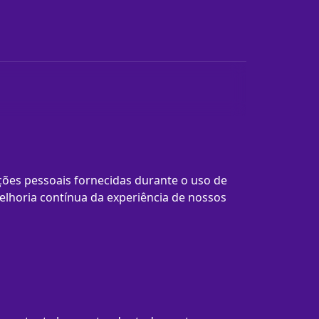
ções pessoais fornecidas durante o uso de
elhoria contínua da experiência de nossos