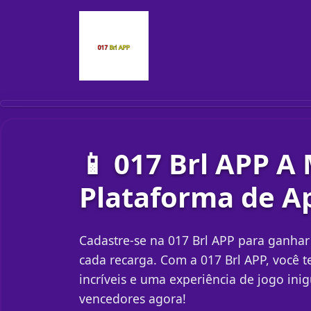
📱 017 Brl APP A
Plataforma de A
Cadastre-se na 017 Brl APP para ganha
cada recarga. Com a 017 Brl APP, você 
incríveis e uma experiência de jogo inig
vencedores agora!