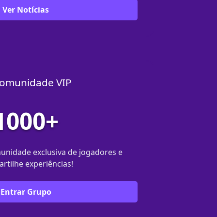
Ver Notícias
Comunidade VIP
1000+
unidade exclusiva de jogadores e
rtilhe experiências!
Entrar Grupo