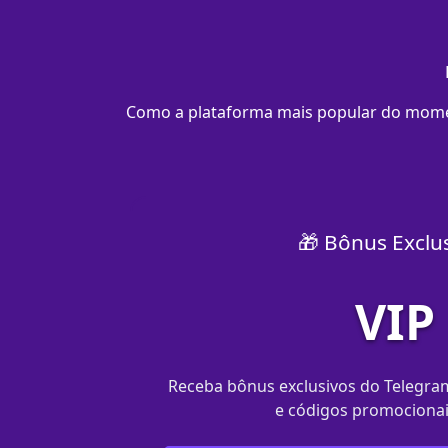
Como a plataforma mais popular do moment
🎁 Bônus Exclu
VIP
Receba bônus exclusivos do Telegra
e códigos promocionai