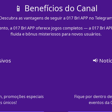
📱 Benefícios do Canal
Descubra as vantagens de seguir a 017 Brl APP no Telegra
o, a 017 Brl APP oferece jogos completos — a 017 Brl APP
fluida e bônus misteriosos para novos usuários.
sivos
📢 Notí
m, promoções especiais
Fique por dentro d
s únicos!
eventos da 