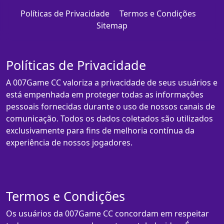
Políticas de Privacidade
Termos e Condições
Sitemap
Políticas de Privacidade
A 007Game CC valoriza a privacidade de seus usuários e
está empenhada em proteger todas as informações
pessoais fornecidas durante o uso de nossos canais de
comunicação. Todos os dados coletados são utilizados
exclusivamente para fins de melhoria contínua da
experiência de nossos jogadores.
Termos e Condições
Os usuários da 007Game CC concordam em respeitar