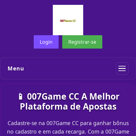
Login
Registrar-se
Menu
📱 007Game CC A Melhor
Plataforma de Apostas
Cadastre-se na 007Game CC para ganhar bônus
no cadastro e em cada recarga. Com a 007Game