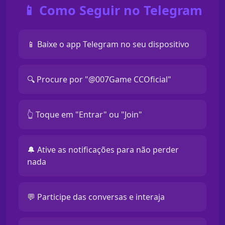
📱 Como Seguir no Telegram
📱 Baixe o app Telegram no seu dispositivo
🔍 Procure por "@007Game CCOficial"
👆 Toque em "Entrar" ou "Join"
🔔 Ative as notificações para não perder
nada
💬 Participe das conversas e interaja