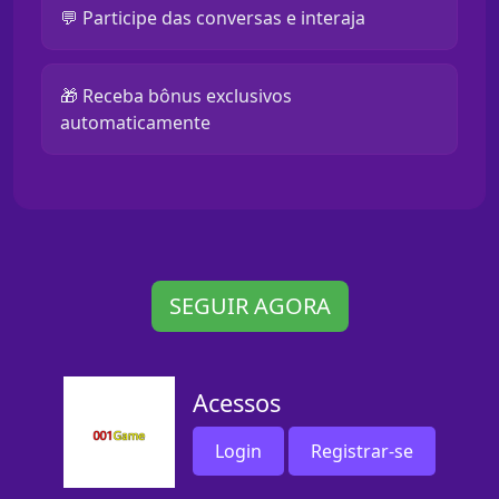
💬 Participe das conversas e interaja
🎁 Receba bônus exclusivos
automaticamente
SEGUIR AGORA
Acessos
Login
Registrar-se