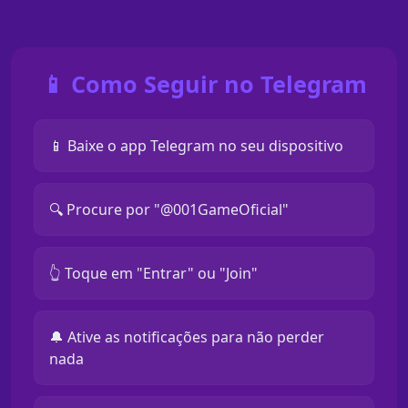
📱 Como Seguir no Telegram
📱 Baixe o app Telegram no seu dispositivo
🔍 Procure por "@001GameOficial"
👆 Toque em "Entrar" ou "Join"
🔔 Ative as notificações para não perder
nada