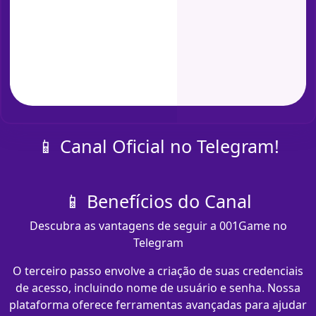
📱 Canal Oficial no Telegram!
📱 Benefícios do Canal
Descubra as vantagens de seguir a 001Game no
Telegram
O terceiro passo envolve a criação de suas credenciais
de acesso, incluindo nome de usuário e senha. Nossa
plataforma oferece ferramentas avançadas para ajudar