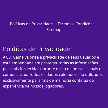
Políticas de Privacidade
Termos e Condições
Sitemap
Políticas de Privacidade
A 001Game valoriza a privacidade de seus usuários e
está empenhada em proteger todas as informações
pessoais fornecidas durante o uso de nossos canais de
comunicação. Todos os dados coletados são utilizados
exclusivamente para fins de melhoria contínua da
experiência de nossos jogadores.